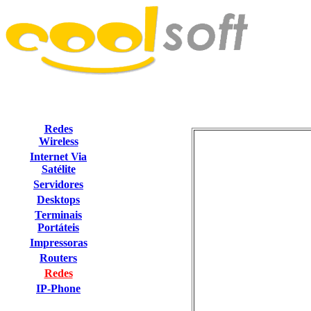
Redes
Wireless
Internet Via
Satélite
Servidores
Desktops
Terminais
Portáteis
Impressoras
Routers
Redes
IP-Phone