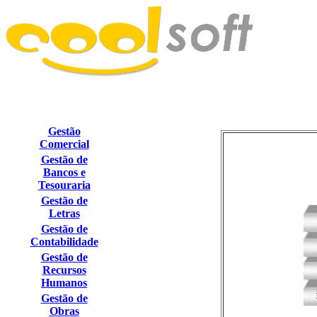
Gestão
Comercial
Gestão de
Bancos e
Tesouraria
Gestão de
Letras
Gestão de
Contabilidade
Gestão de
Recursos
Humanos
Gestão de
Obras