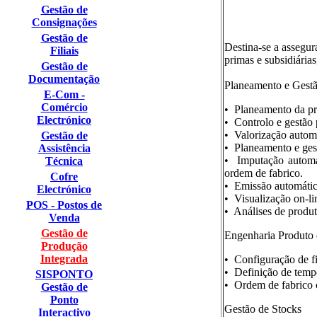
Gestão de
Consignações
Gestão de
Destina-se a assegur
Filiais
primas e subsidiária
Gestão de
Documentação
Planeamento e Gest
E-Com -
Comércio
• Planeamento da pr
Electrónico
• Controlo e gestão 
• Valorização automá
Gestão de
• Planeamento e ges
Assistência
• Imputação automát
Técnica
ordem de fabrico.
Cofre
• Emissão automátic
Electrónico
• Visualização on-l
POS - Postos de
• Análises de produt
Venda
Gestão de
Engenharia Produto 
Produção
Integrada
• Configuração de fi
• Definição de temp
SISPONTO
• Ordem de fabrico c
Gestão de
Ponto
Gestão de Stocks
Interactivo