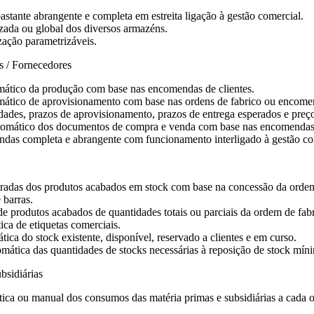
astante abrangente e completa em estreita ligação à gestão comercial.
zada ou global dos diversos armazéns.
ização parametrizáveis.
 / Fornecedores
ático da produção com base nas encomendas de clientes.
ático de aprovisionamento com base nas ordens de fabrico ou encome
dades, prazos de aprovisionamento, prazos de entrega esperados e preço
omático dos documentos de compra e venda com base nas encomendas d
das completa e abrangente com funcionamento interligado à gestão co
radas dos produtos acabados em stock com base na concessão da ordem
 barras.
e produtos acabados de quantidades totais ou parciais da ordem de fabr
ca de etiquetas comerciais.
ica do stock existente, disponível, reservado a clientes e em curso.
ática das quantidades de stocks necessárias à reposição de stock mín
bsidiárias
ica ou manual dos consumos das matéria primas e subsidiárias a cada