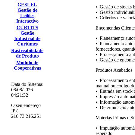
GESLEL
• Gestão de stocks b
Gestão de
• Gestão individuali
Leilões
• Critérios de valor
Interactivo
CURTITS
Encomendas Clientes
Gestão
• Planeamento autom
Industrial de
• Planeamento autom
Curtumes
fornecedores, quanti
Rastreabilidade
• Processamento aut
de Produto
• Gestão de encomen
Módulo de
Cooperativas
Produtos Acabados
• Processamento ent
Data do Sistema:
manual ou código de
08/08/2026
• Entrada em stock d
04:21:32
• Impressão automáti
• Informação automát
O seu endereço
• Determinação autom
IP é:
216.73.216.251
Matérias Primas e Su
• Imputação automát
esperado.