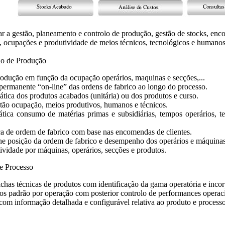
ar a gestão, planeamento e controlo de produção, gestão de stocks, e
s, ocupações e produtividade de meios técnicos, tecnológicos e humanos
ão de Produção
odução em função da ocupação operários, maquinas e secções,...
permanente “on-line” das ordens de fabrico ao longo do processo.
tica dos produtos acabados (unitária) ou dos produtos e curso.
tão ocupação, meios produtivos, humanos e técnicos.
ica consumo de matérias primas e subsidiárias, tempos operários, t
a de ordem de fabrico com base nas encomendas de clientes.
ine posição da ordem de fabrico e desempenho dos operários e máquinas
ividade por máquinas, operários, secções e produtos.
e Processo
chas técnicas de produtos com identificação da gama operatória e incor
os padrão por operação com posterior controlo de performances operaci
om informação detalhada e configurável relativa ao produto e processo