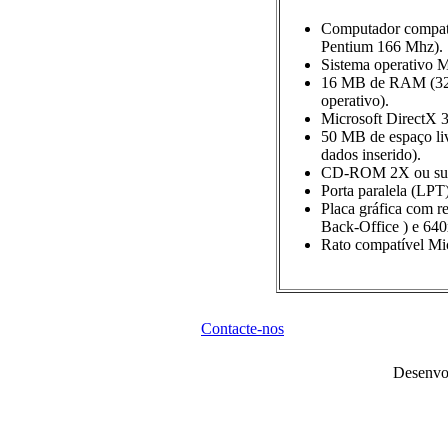
Computador compatí
Pentium 166 Mhz).
Sistema operativo 
16 MB de RAM (32 
operativo).
Microsoft DirectX 3
50 MB de espaço liv
dados inserido).
CD-ROM 2X ou sup
Porta paralela (LP
Placa gráfica com 
Back-Office ) e 640x
Rato compatível Mic
Contacte-nos
Desenvo