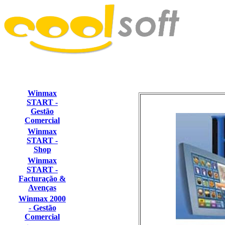
Winmax
START -
Gestão
Comercial
Winmax
START -
Shop
Winmax
START -
Facturação &
Avenças
Winmax 2000
- Gestão
Comercial