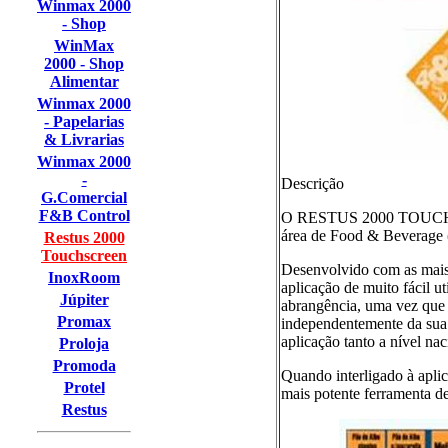
Winmax 2000
- Shop
WinMax
2000 - Shop
Alimentar
Winmax 2000
- Papelarias
& Livrarias
Winmax 2000
-
Descrição
G.Comercial
F&B Control
O RESTUS 2000 TOUCHSCR
área de Food & Beverage 
Restus 2000
Touchscreen
Desenvolvido com as mais 
InoxRoom
aplicação de muito fácil u
Júpiter
abrangência, uma vez que pe
Promax
independentemente da sua 
aplicação tanto a nível na
Proloja
Promoda
Quando interligado à apl
Protel
mais potente ferramenta d
Restus