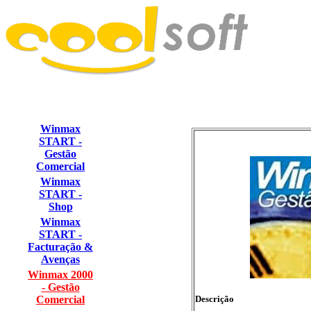
Winmax
START -
Gestão
Comercial
Winmax
START -
Shop
Winmax
START -
Facturação &
Avenças
Winmax 2000
- Gestão
Comercial
Descrição