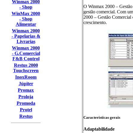
Winmax 2000
O Winmax 2000 – Gestão C
- Shop
gestão comercial. Com um i
WinMax 2000
2000 – Gestão Comercial 
- Shop
crescimento.
Alimentar
Winmax 2000
- Papelarias &
Livrarias
Winmax 2000
- G.Comercial
F&B Control
Restus 2000
Touchscreen
InoxRoom
Júpiter
Promax
Proloja
Promoda
Protel
Restus
Características gerais
Adaptabilidade