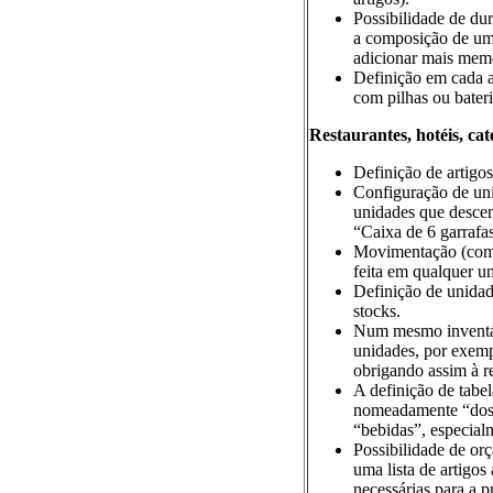
Possibilidade de du
a composição de um 
adicionar mais me
Definição em cada a
com pilhas ou bateri
Restaurantes, hotéis, cate
Definição de artigos
Configuração de uni
unidades que desce
“Caixa de 6 garrafas
Movimentação (compr
feita em qualquer u
Definição de unidad
stocks.
Num mesmo inventár
unidades, por exemp
obrigando assim à 
A definição de tabel
nomeadamente “doses
“bebidas”, especialm
Possibilidade de orç
uma lista de artigos
necessárias para a 