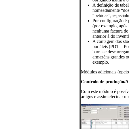
A definição de tabel
nomeadamente “doses
“bebidas”, especialm
Por configuração é p
(por exemplo, após t
nenhuma factura de
anterior à do inventá
A contagem dos stoc
portáteis (PDT – Por
barras e descarrega
armazéns grandes ou 
exemplo.
Módulos adicionais (opcio
Controlo de produção/A
Com este módulo é possível
artigos e assim efectuar u